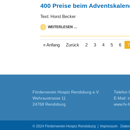
400 Preise beim Adventskalen
Text: Horst Becker
WEITERLESEN …
« Anfang
Zurück
2
3
4
5
6
7
Förderverein Hospiz Rendsburg e.V.
Telefon 
Wehraustrasse 11
E-Mail: 
24768 Rendsburg
www.fv-h
© 2024 Förderverein Hospiz Rendsburg |
Impressum
·
Daten