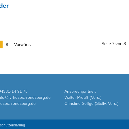
der
Seite 7 von 8
8
Vorwärts
04331-14 91 75
Ansprechpartner:
info@fv-hospiz-rendsburg.de
Walter Preuß (Vors.)
ospiz-rendsburg.de
Christine Söffge (Stellv. Vors.)
schutzerklärung