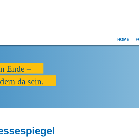
HOME
F
in Ende –
dern da sein.
essespiegel