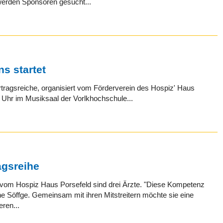
werden Sponsoren gesucht...
s startet
rtragsreiche, organisiert vom Förderverein des Hospiz' Haus
30 Uhr im Musiksaal der Vorlkhochschule...
agsreihe
 vom Hospiz Haus Porsefeld sind drei Ärzte. "Diese Kompetenz
ine Söffge. Gemeinsam mit ihren Mitstreitern möchte sie eine
ren...