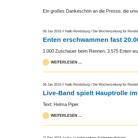
Ein großes Dankeschön an die Presse, die unser
06 Jan 2016
//
Hallo Rendsburg / Die Wochenzeitung für Rends
Enten erschwammen fast 20.0
1.000 Zuschauer beim Rennen. 3.575 Enten wu
WEITERLESEN …
06 Jan 2016
//
Hallo Rendsburg / Die Wochenzeitung für Rends
Live-Band spielt Hauptrolle im
Text: Helma Piper
WEITERLESEN …
11 Dez 2015
//
sh:z / Landeszeitung Schleswig-Holstein